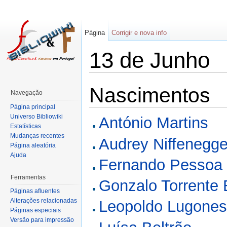
Página
Corrigir e nova info
13 de Junho
Nascimentos
Navegação
Página principal
Universo Bibliowiki
António Martins
Estatísticas
Mudanças recentes
Audrey Niffenegge
Página aleatória
Ajuda
Fernando Pessoa
Ferramentas
Gonzalo Torrente 
Páginas afluentes
Alterações relacionadas
Leopoldo Lugone
Páginas especiais
Versão para impressão