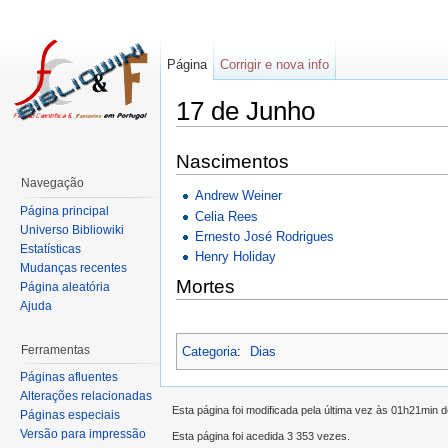
Página
Corrigir e nova info
17 de Junho
Nascimentos
Navegação
Andrew Weiner
Página principal
Celia Rees
Universo Bibliowiki
Ernesto José Rodrigues
Estatísticas
Henry Holiday
Mudanças recentes
Mortes
Página aleatória
Ajuda
Ferramentas
Categoria
:
Dias
Páginas afluentes
Alterações relacionadas
Esta página foi modificada pela última vez às 01h21min d
Páginas especiais
Versão para impressão
Esta página foi acedida 3 353 vezes.