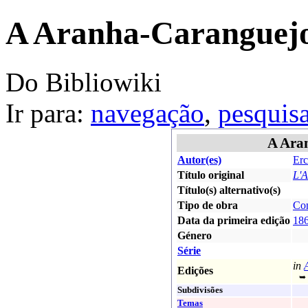
A Aranha-Caranguej
Do Bibliowiki
Ir para:
navegação
,
pesquis
A Ara
Autor(es)
Erc
Título original
L'A
Título(s) alternativo(s)
Tipo de obra
Co
Data da primeira edição
18
Género
Série
in
Edições
➥ t
Subdivisões
Temas