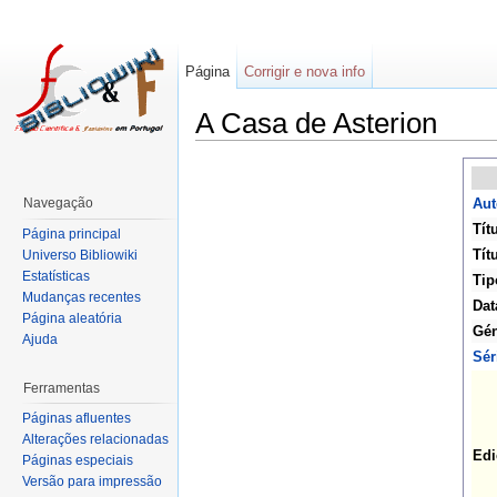
Página
Corrigir e nova info
A Casa de Asterion
Navegação
Aut
Tít
Página principal
Títu
Universo Bibliowiki
Estatísticas
Tip
Mudanças recentes
Dat
Página aleatória
Gén
Ajuda
Sér
Ferramentas
Páginas afluentes
Alterações relacionadas
Edi
Páginas especiais
Versão para impressão