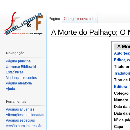
Página
Corrigir e nova info
A Morte do Palhaço; O 
A Mor
Navegação
Autor(es
Editor, 
Página principal
Título or
Universo Bibliowiki
Estatísticas
Tradutor
Mudanças recentes
Tipo de l
Página aleatória
Editora
Ajuda
Coleção
Número
Ferramentas
Data da 
Páginas afluentes
Data da 
Alterações relacionadas
Nº de pá
Páginas especiais
Versão para impressão
Capa