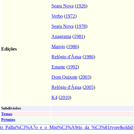
Seara Nova
(
1926
)
Verbo
(
1972
)
Seara Nova
(
1978
)
Anagrama
(
1981
)
Marujo
(
1986
)
Edições
Relógio d'Água
(
1986
)
Estante
(
1992
)
Dom Quixote
(
2003
)
Relógio d'Água
(
2005
)
K4
(
2010
)
Subdivisões
Temas
Prémios
_Morte_do_Palha%C3%A7o_e_o_Mist%C3%A9rio_da_%C3%81rvore&oldi