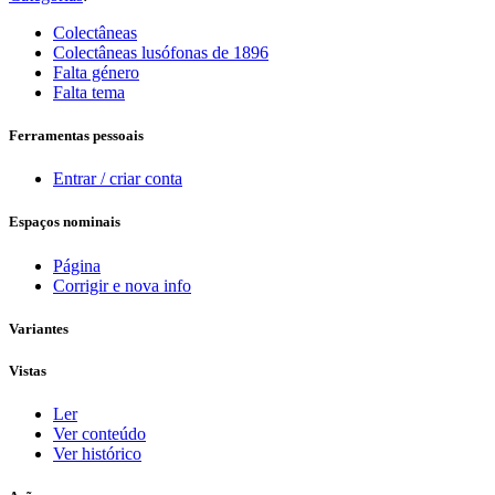
Colectâneas
Colectâneas lusófonas de 1896
Falta género
Falta tema
Ferramentas pessoais
Entrar / criar conta
Espaços nominais
Página
Corrigir e nova info
Variantes
Vistas
Ler
Ver conteúdo
Ver histórico