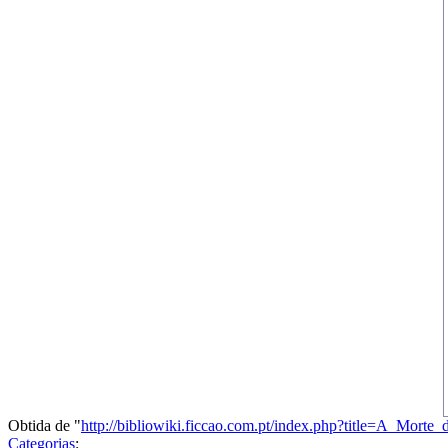
Obtida de "
http://bibliowiki.ficcao.com.pt/index.php?title=A
Categorias
: