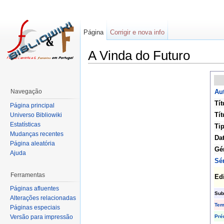
Página
Corrigir e nova info
A Vinda do Futuro
Navegação
Aut
Tít
Página principal
Tít
Universo Bibliowiki
Estatísticas
Ti
Mudanças recentes
Da
Página aleatória
Gé
Ajuda
Sé
Ferramentas
Ed
Páginas afluentes
Sub
Alterações relacionadas
Te
Páginas especiais
Pré
Versão para impressão