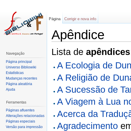
Página
Corrigir e nova info
Apêndice
Lista de
apêndices
Navegação
Página principal
A Ecologia de Du
Universo Bibliowiki
Estatísticas
A Religião de Dun
Mudanças recentes
Página aleatória
A Sucessão de Ta
Ajuda
A Viagem à Lua n
Ferramentas
Páginas afluentes
Acerca da Traduç
Alterações relacionadas
Páginas especiais
Agradecimento
e
Versão para impressão