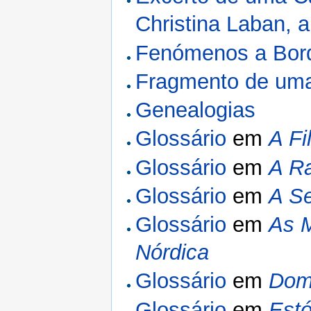
Christina Laban, a
Fenómenos a Bord
Fragmento de um
Genealogias
Glossário
em
A F
Glossário
em
A Ra
Glossário
em
A Se
Glossário
em
As M
Nórdica
Glossário
em
Dom 
Glossário
em
Estó