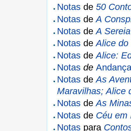
Notas
de
50 Cont
Notas
de
A Consp
Notas
de
A Sereia
Notas
de
Alice do
Notas
de
Alice: 
Notas
de
Andança
Notas
de
As Avent
Maravilhas; Alice
Notas
de
As Mina
Notas
de
Céu em 
Notas
para
Conto