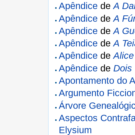
Apêndice
de
A Da
Apêndice
de
A Fúr
Apêndice
de
A Gu
Apêndice
de
A Te
Apêndice
de
Alice
Apêndice
de
Dois
Apontamento do A
Argumento Ficcio
Árvore Genealógi
Aspectos Contrafa
Elysium