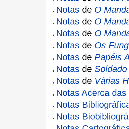
Notas
de
O Manda
Notas
de
O Manda
Notas
de
O Manda
Notas
de
Os Fung
Notas
de
Papéis 
Notas
de
Soldado
Notas
de
Várias H
Notas Acerca das 
Notas Bibliográfic
Notas Biobibliográ
Notas Cartográfic