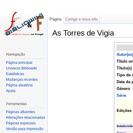
Página
Corrigir e nova info
As Torres de Vigia
Navegação
Autor(es
Título or
Página principal
Título(s)
Universo Bibliowiki
Estatísticas
Tipo de 
Mudanças recentes
Data da 
Página aleatória
Género
Ajuda
Série
Ferramentas
Edições
Páginas afluentes
Alterações relacionadas
Páginas especiais
Subdivisõe
Versão para impressão
Temas