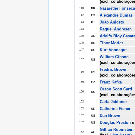
(excl. colaboraçõe
Nazarethe Fonseca
140
BR
Alexandre Dumas
142
FR
João Aniceto
143
PT
Raquel Andresen
144
Adolfo Bioy Casar
145
AR
Tibor Moricz
145
BR
Kurt Vonnegut
147
US
William Gibson
147
US
(excl. colaboraçõe
Fredric Brown
149
US
(excl. colaboraçõe
Franz Kafka
150
CZ
Orson Scott Card
150
US
(excl. colaboraçõe
Carla Jablonski
152
Catherine Fisher
152
UK
Dan Brown
152
US
Douglas Preston
152
US
Gillian Rubinstein
152
AU