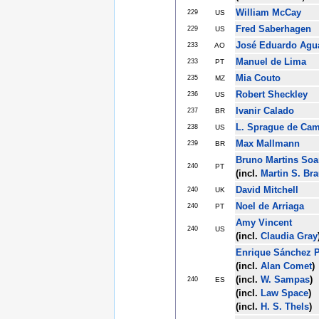
William McCay
229
US
Fred Saberhagen
229
US
José Eduardo Agu
233
AO
Manuel de Lima
233
PT
Mia Couto
235
MZ
Robert Sheckley
236
US
Ivanir Calado
237
BR
L. Sprague de Ca
238
US
Max Mallmann
239
BR
Bruno Martins Soa
240
PT
(incl.
Martin S. Br
David Mitchell
240
UK
Noel de Arriaga
240
PT
Amy Vincent
240
US
(incl.
Claudia Gray
Enrique Sánchez 
(incl.
Alan Comet
)
(incl.
W. Sampas
)
240
ES
(incl.
Law Space
)
(incl.
H. S. Thels
)