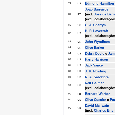
Edmond Hamilton
79
US
João Barreiros
(incl.
José de Barr
80
PT
(excl. colaboraçõe
C. J. Cherryh
81
US
H. P. Lovecraft
82
US
(excl. colaboraçõe
John Wyndham
83
UK
Clive Barker
84
UK
Debra Doyle
e
Jam
84
US
Harry Harrison
86
US
Jack Vance
86
US
J. K. Rowling
88
UK
R. A. Salvatore
89
US
Neil Gaiman
90
UK
(excl. colaboraçõe
Bernard Werber
91
FR
Clive Cussler
e
Pa
91
US
David McIlwain
91
UK
(incl.
Charles Eric