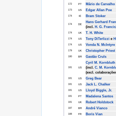
Mário de Carvalho
172
PT
Edgar Allan Poe
173
US
Bram Stoker
174
IE
Hans Gerhard Fra
174
DE
(incl.
H. G. Francis
T. H. White
174
UK
Tony DiTerlizzi
e
H
174
US
Vonda N. McIntyre
174
US
Christopher Priest
179
UK
Gastão Cruls
180
BR
Cyril M. Kornbluth
(incl.
C. M. Kornbl
181
US
(excl. colaboraçõe
Greg Bear
181
US
Jack L. Chalker
181
US
Lloyd Biggle, Jr.
181
US
Madalena Santos
181
PT
Robert Holdstock
181
UK
André Vianco
187
BR
Boris Vian
188
FR