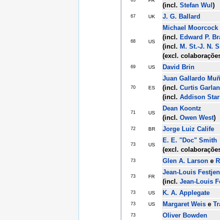
FR
(incl.
Stefan Wul
)
J. G. Ballard
67
UK
Michael Moorcock
(incl.
Edward P. Br
68
US
(incl.
M. St.-J. N. 
(excl. colaboraçõe
David Brin
69
US
Juan Gallardo Mu
(incl.
Curtis Garla
70
ES
(incl.
Addison Star
Dean Koontz
71
US
(incl.
Owen West
)
Jorge Luiz Calife
72
BR
E. E. "Doc" Smith
73
US
(excl. colaboraçõe
Glen A. Larson
e
R
73
Jean-Louis Festje
73
FR
(incl.
Jean-Louis F
K. A. Applegate
73
US
Margaret Weis
e
Tr
73
US
Oliver Bowden
73