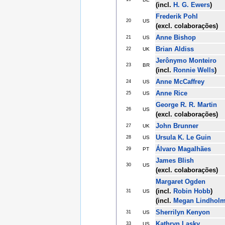
(incl.
H. G. Ewers
)
Frederik Pohl
20
US
(excl. colaborações)
Anne Bishop
21
US
Brian Aldiss
22
UK
Jerônymo Monteiro
23
BR
(incl.
Ronnie Wells
)
Anne McCaffrey
24
US
Anne Rice
25
US
George R. R. Martin
26
US
(excl. colaborações)
John Brunner
27
UK
Ursula K. Le Guin
28
US
Álvaro Magalhães
29
PT
James Blish
30
US
(excl. colaborações)
Margaret Ogden
(incl.
Robin Hobb
)
31
US
(incl.
Megan Lindhol
Sherrilyn Kenyon
31
US
Kathryn Lasky
33
US