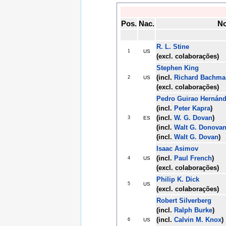
Pos.
Nac.
N
R. L. Stine
1
US
(excl. colaborações)
Stephen King
(incl.
Richard Bachma
2
US
(excl. colaborações)
Pedro Guirao Hernán
(incl.
Peter Kapra
)
(incl.
W. G. Dovan
)
3
ES
(incl.
Walt G. Donova
(incl.
Walt G. Dovan
)
Isaac Asimov
(incl.
Paul French
)
4
US
(excl. colaborações)
Philip K. Dick
5
US
(excl. colaborações)
Robert Silverberg
(incl.
Ralph Burke
)
(incl.
Calvin M. Knox
)
6
US