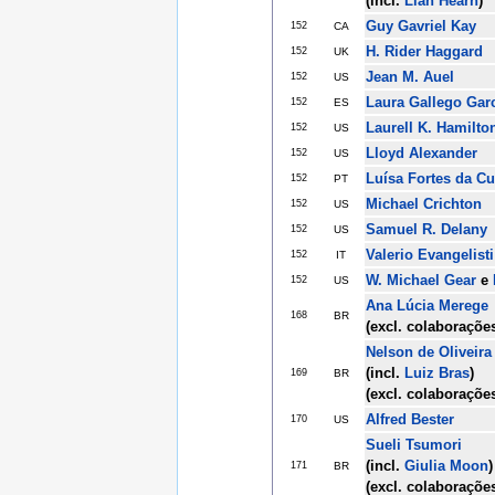
(incl.
Lian Hearn
)
Guy Gavriel Kay
152
CA
H. Rider Haggard
152
UK
Jean M. Auel
152
US
Laura Gallego Gar
152
ES
Laurell K. Hamilto
152
US
Lloyd Alexander
152
US
Luísa Fortes da C
152
PT
Michael Crichton
152
US
Samuel R. Delany
152
US
Valerio Evangelisti
152
IT
W. Michael Gear
e
152
US
Ana Lúcia Merege
168
BR
(excl. colaboraçõe
Nelson de Oliveira
(incl.
Luiz Bras
)
169
BR
(excl. colaboraçõe
Alfred Bester
170
US
Sueli Tsumori
(incl.
Giulia Moon
)
171
BR
(excl. colaboraçõe