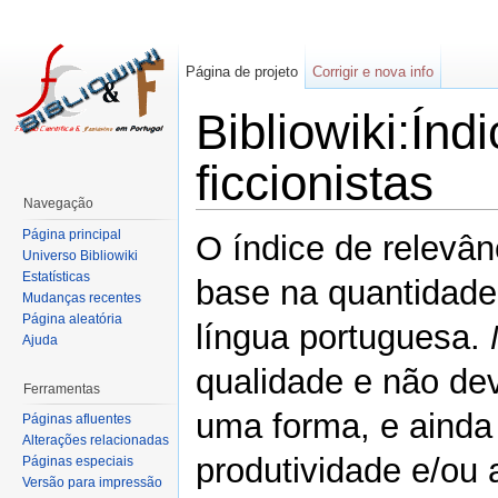
Página de projeto
Corrigir e nova info
Bibliowiki:Índ
ficcionistas
Navegação
Página principal
O índice de relevân
Universo Bibliowiki
Estatísticas
base na quantidade
Mudanças recentes
Página aleatória
língua portuguesa.
Ajuda
qualidade e não de
Ferramentas
uma forma, e ainda 
Páginas afluentes
Alterações relacionadas
produtividade e/ou 
Páginas especiais
Versão para impressão