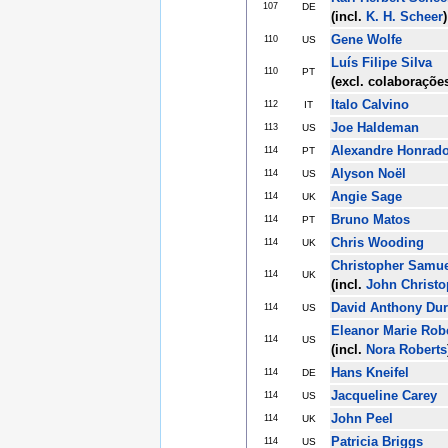
107
DE
(incl.
K. H. Scheer
)
Gene Wolfe
110
US
Luís Filipe Silva
110
PT
(excl. colaboraçõe
Italo Calvino
112
IT
Joe Haldeman
113
US
Alexandre Honrad
114
PT
Alyson Noël
114
US
Angie Sage
114
UK
Bruno Matos
114
PT
Chris Wooding
114
UK
Christopher Samu
114
UK
(incl.
John Christo
David Anthony Du
114
US
Eleanor Marie Rob
114
US
(incl.
Nora Roberts
Hans Kneifel
114
DE
Jacqueline Carey
114
US
John Peel
114
UK
Patricia Briggs
114
US