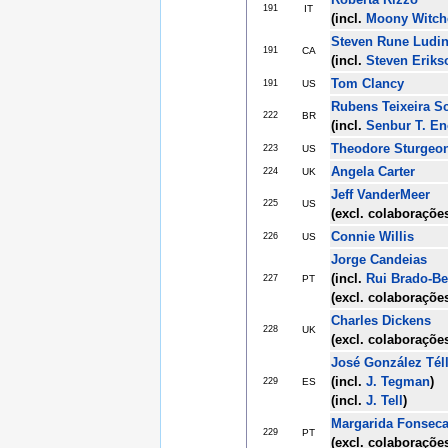
191
IT
(incl.
Moony Witch
Steven Rune Ludi
191
CA
(incl.
Steven Eriks
Tom Clancy
191
US
Rubens Teixeira S
222
BR
(incl.
Senbur T. E
Theodore Sturgeo
223
US
Angela Carter
224
UK
Jeff VanderMeer
225
US
(excl. colaboraçõe
Connie Willis
226
US
Jorge Candeias
(incl.
Rui Brado-Be
227
PT
(excl. colaboraçõe
Charles Dickens
228
UK
(excl. colaboraçõe
José González Tél
(incl.
J. Tegman
)
229
ES
(incl.
J. Tell
)
Margarida Fonseca
229
PT
(excl. colaboraçõe