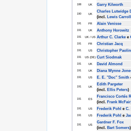
Garry Kilworth
188
UK
Charles Lutwidge
190
UK
(incl.
Lewis Carroll
Alain Venisse
191
FR
Anthony Horowitz
191
UK
Arthur C. Clarke
e
191
UK / US
Christian Jacq
191
FR
Christopher Paolin
191
US
Curt Siodmak
191
US (DE)
David Almond
191
UK
Diana Wynne Jone
191
UK
E. E. "Doc" Smith
191
US
Edith Pargeter
191
UK
(incl.
Ellis Peters
)
Francisco Cortés 
191
ES
(incl.
Frank McFair
Frederik Pohl
e
C.
191
US
Frederik Pohl
e
Ja
191
US
Gardner F. Fox
191
US
(incl.
Bart Somers
)