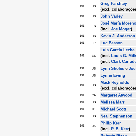
Greg Farshtey
191
US
(excl. colaboraçõe
John Varley
191
US
José María Moreno
191
ES
(incl.
Joe Mogar
)
Kevin J. Anderson
191
US
Luc Besson
191
FR
Luis García Lecha
(incl.
Louis G. Mil
191
ES
(incl.
Clark Carrad
Lynn Sholes
e
Joe
191
US
Lynne Ewing
191
US
Mack Reynolds
191
US
(excl. colaboraçõe
Margaret Atwood
191
CA
Melissa Marr
191
US
Michael Scott
191
IE
Neal Stephenson
191
US
Philip Kerr
191
UK
(incl.
P. B. Kerr
)
Roberta Rizzo