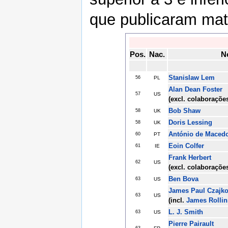
que publicaram mate
Pos.
Nac.
N
Stanislaw Lem
56
PL
Alan Dean Foster
57
US
(excl. colaboraçõe
Bob Shaw
58
UK
Doris Lessing
58
UK
António de Maced
60
PT
Eoin Colfer
61
IE
Frank Herbert
62
US
(excl. colaboraçõe
Ben Bova
63
US
James Paul Czajk
63
US
(incl.
James Rollin
L. J. Smith
63
US
Pierre Pairault
63