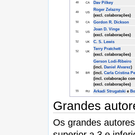
Dav Pilkey
48
CA
Roger Zelazny
49
US
(excl. colaborações)
Gordon R. Dickson
50
CA
Joan D. Vinge
51
US
(excl. colaborações)
C. S. Lewis
52
UK
Terry Pratchett
52
UK
(excl. colaborações)
Gerson Lodi-Ribeiro
(incl.
Daniel Alvarez
)
(incl.
Carla Cristina Pe
54
BR
(incl. colaboração c
(excl. colaborações)
Arkadi Strugatski
e
Bo
55
RU
Grandes autor
Os grandes autores 
superior a 3 e infer