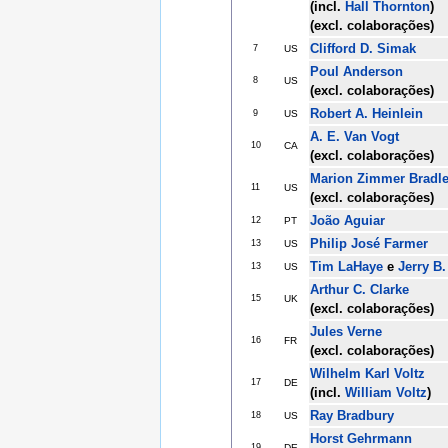
(incl.
Hall Thornton
)
(excl. colaborações)
Clifford D. Simak
7
US
Poul Anderson
8
US
(excl. colaborações)
Robert A. Heinlein
9
US
A. E. Van Vogt
10
CA
(excl. colaborações)
Marion Zimmer Bradl
11
US
(excl. colaborações)
João Aguiar
12
PT
Philip José Farmer
13
US
Tim LaHaye
e
Jerry B.
13
US
Arthur C. Clarke
15
UK
(excl. colaborações)
Jules Verne
16
FR
(excl. colaborações)
Wilhelm Karl Voltz
17
DE
(incl.
William Voltz
)
Ray Bradbury
18
US
Horst Gehrmann
19
DE