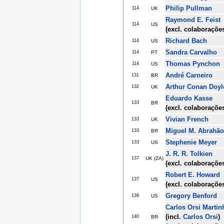
Philip Pullman
114
UK
Raymond E. Feist
114
US
(excl. colaboraçõe
Richard Bach
114
US
Sandra Carvalho
114
PT
Thomas Pynchon
114
US
André Carneiro
131
BR
Arthur Conan Doyl
132
UK
Eduardo Kasse
133
BR
(excl. colaboraçõe
Vivian French
133
UK
Miguel M. Abrahão
133
BR
Stephenie Meyer
133
US
J. R. R. Tolkien
137
UK (ZA)
(excl. colaboraçõe
Robert E. Howard
137
US
(excl. colaboraçõe
Gregory Benford
139
US
Carlos Orsi Martin
(incl.
Carlos Orsi
)
140
BR