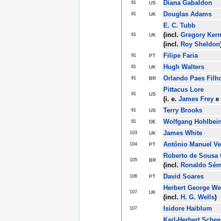
Diana Gabaldon
91
US
Douglas Adams
91
UK
E. C. Tubb
(incl.
Gregory Ker
91
UK
(incl.
Roy Sheldon
Filipe Faria
91
PT
Hugh Walters
91
UK
Orlando Paes Filh
91
BR
Pittacus Lore
91
US
(i. e.
James Frey
e
Terry Brooks
91
US
Wolfgang Hohlbei
91
DE
James White
103
UK
António Manuel V
104
PT
Roberto de Sousa
105
BR
(incl.
Ronaldo Sémp
David Soares
106
PT
Herbert George We
107
UK
(incl.
H. G. Wells
)
Isidore Haiblum
107
Karl-Herbert Schee