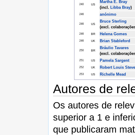
Martha E. Bray
240
US
(incl.
Libba Bray
)
anónimo
246
Bruce Sterling
246
US
(excl. colaboraçõe
Helena Gomes
246
BR
Brian Stableford
246
UK
Bráulio Tavares
250
BR
(excl. colaboraçõe
Pamela Sargent
251
US
Robert Louis Stev
252
UK
Richelle Mead
253
US
Autores de rel
Os autores de relev
superior a 1 e infer
que publicaram mate