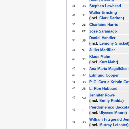
Stephen Lawhead
33
US
Walter Ernsting
35
DE
(incl.
Clark Darlton
)
Charlaine Harris
36
US
José Saramago
37
PT
Daniel Handler
38
US
(incl.
Lemony Snicket
Juliet Marillier
38
NZ
Klaus Mahn
40
DE
(incl.
Kurt Mahr
)
Ana Maria Magalhães
40
PT
Edmund Cooper
42
UK
P. C. Cast
e
Kristin Ca
43
US
L. Ron Hubbard
44
US
Jennifer Rowe
45
AU
(incl.
Emily Rodda
)
Pierdomenico Baccala
45
IT
(incl.
Ulysses Moore
)
William Fitzgerald Je
45
US
(incl.
Murray Leinster
)