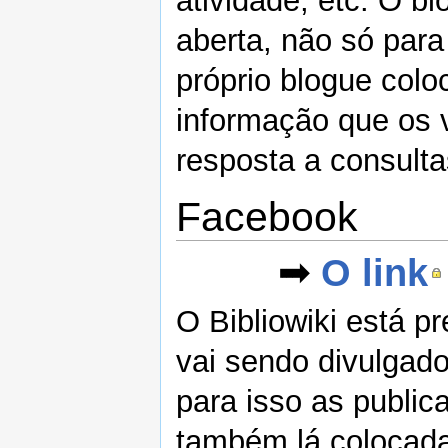
atividade, etc. O b
aberta, não só para
próprio blogue col
informação que os v
resposta a consulta
Facebook
➟
O link
O Bibliowiki está 
vai sendo divulgad
para isso as public
também lá colocada