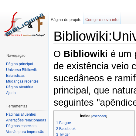
Página de projeto
Corrigir e nova info
Bibliowiki:Uni
O
Bibliowiki
é um p
Navegação
de existência veio 
Página principal
Universo Bibliowiki
sucedâneos e ramifi
Estatísticas
Mudanças recentes
Página aleatória
principal, que natu
Ajuda
seguintes "apêndice
Ferramentas
Páginas afluentes
Índice
[
esconder
]
Alterações relacionadas
1
Blogue
Páginas especiais
2
Facebook
Versão para impressão
3
Twitter