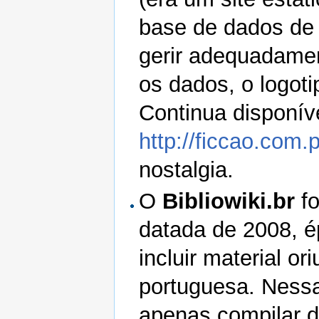
base de dados de 
gerir adequadamen
os dados, o logotip
Continua disponív
http://ficcao.com.
nostalgia.
O
Bibliowiki.br
fo
datada de 2008, é
incluir material o
portuguesa. Nessa
apenas compilar d