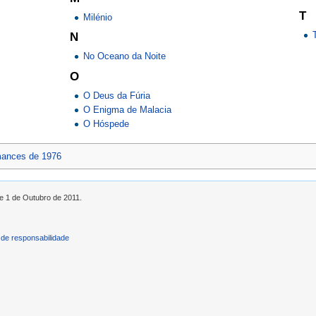
T
Milénio
N
No Oceano da Noite
O
O Deus da Fúria
O Enigma de Malacia
O Hóspede
ances de 1976
de 1 de Outubro de 2011.
de responsabilidade