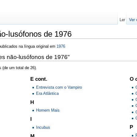
Ler
Ver 
o-lusófonos de 1976
ublicados na língua original em
1976
es não-lusófonos de 1976"
 (de um total de 26).
E cont.
O 
Entrevista com o Vampiro
Era Atlântica
H
Homem Mais
I
P
Incubus
M