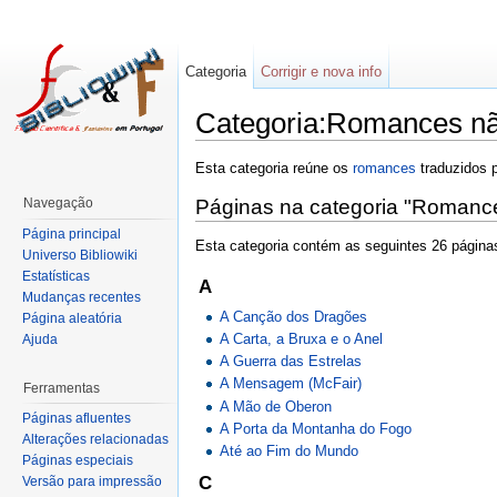
Categoria
Corrigir e nova info
Categoria:Romances nã
Esta categoria reúne os
romances
traduzidos p
Navegação
Páginas na categoria "Romanc
Página principal
Esta categoria contém as seguintes 26 páginas
Universo Bibliowiki
Estatísticas
A
Mudanças recentes
A Canção dos Dragões
Página aleatória
A Carta, a Bruxa e o Anel
Ajuda
A Guerra das Estrelas
A Mensagem (McFair)
Ferramentas
A Mão de Oberon
Páginas afluentes
A Porta da Montanha do Fogo
Alterações relacionadas
Até ao Fim do Mundo
Páginas especiais
C
Versão para impressão