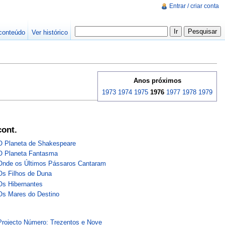
Entrar / criar conta
conteúdo
Ver histórico
Anos próximos
1973
1974
1975
1976
1977
1978
1979
cont.
O Planeta de Shakespeare
O Planeta Fantasma
Onde os Últimos Pássaros Cantaram
Os Filhos de Duna
Os Hibernantes
Os Mares do Destino
Projecto Número: Trezentos e Nove