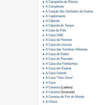
A Campanha da Rússia
A Campânula
A Canção dos Senhores da Guerra
A Capilomante
A Cápsula
A Cápsula do Tempo
A Cara do Pólo
A Casa 2466
A Casa da Floresta
A Casa da Loucura
A Casa das Sombras Nefastas
A Casa de Pedra
A Casa do Passado
A Casa dos Fantasmas
A Casa em Espiral
A Casa Grande
A Casa "Sem Sono"
A Cave
A Caverna
(Ladeira)
A Caverna
(Scavone)
A Caverna do Fim do Mundo
A Chave