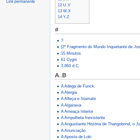
Link permanente
12
U..V
13
W..X
14
Y..Z
#
?
(2º Fragmento do Mundo Inquietante de Jos
15 Minutos
61 Cygni
3.850 d.C.
A..B
A Adega de Funck
A Alergia
A Alfeça e Stamate
A Algaravia
A Ameaça Interior
A Ampulheta Inexistente
A Angustiante História de Thangobrind, o Jo
A Anunciação
A Aposta de Loki