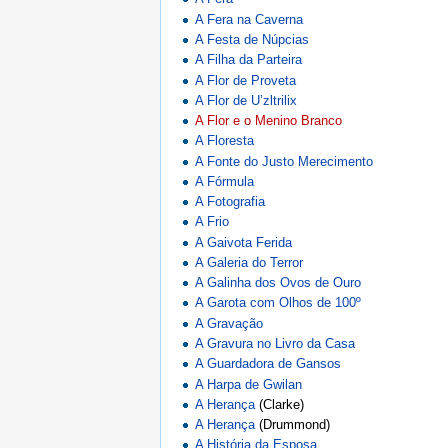
A Fera na Caverna
A Festa de Núpcias
A Filha da Parteira
A Flor de Proveta
A Flor de U’zltrilix
A Flor e o Menino Branco
A Floresta
A Fonte do Justo Merecimento
A Fórmula
A Fotografia
A Frio
A Gaivota Ferida
A Galeria do Terror
A Galinha dos Ovos de Ouro
A Garota com Olhos de 100º
A Gravação
A Gravura no Livro da Casa
A Guardadora de Gansos
A Harpa de Gwilan
A Herança
(Clarke)
A Herança
(Drummond)
A História da Esposa