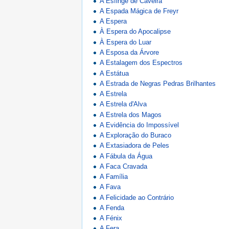
A Esfinge de Caveira
A Espada Mágica de Freyr
A Espera
À Espera do Apocalipse
À Espera do Luar
A Esposa da Árvore
A Estalagem dos Espectros
A Estátua
A Estrada de Negras Pedras Brilhantes
A Estrela
A Estrela d'Alva
A Estrela dos Magos
A Evidência do Impossível
A Exploração do Buraco
A Extasiadora de Peles
A Fábula da Água
A Faca Cravada
A Família
A Fava
A Felicidade ao Contrário
A Fenda
A Fénix
A Fera