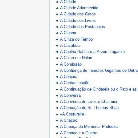
A Cidade
A Cidade Adormecida
A Cidade dos Gatos
A Cidade dos Livros
A Cidade dos Pestanejos
A Cigana
A Cinza do Tempo
A Clarabóia
A Coelha Babita e a Árvore Tagarela
A Coisa em Nolan
A Comissão
A Confiança de Insectos Gigantes de Outra
A Conjura
A Contaminação
A Continuação de Cinderela ou o Rato e as 
A Conversa
A Conversa de Eiros e Charmion
A Coroação do Sr. Thomas Shap
«A Costureira»
A Criação
A Criança da Memória: Prelúdios
A Criança e a Guerra