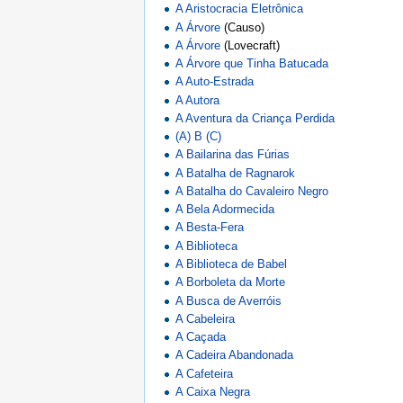
A Aristocracia Eletrônica
A Árvore
(Causo)
A Árvore
(Lovecraft)
A Árvore que Tinha Batucada
A Auto-Estrada
A Autora
A Aventura da Criança Perdida
(A) B (C)
A Bailarina das Fúrias
A Batalha de Ragnarok
A Batalha do Cavaleiro Negro
A Bela Adormecida
A Besta-Fera
A Biblioteca
A Biblioteca de Babel
A Borboleta da Morte
A Busca de Averróis
A Cabeleira
A Caçada
A Cadeira Abandonada
A Cafeteira
A Caixa Negra