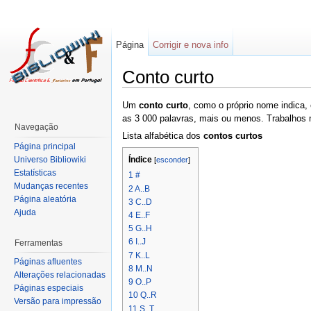
Página
Corrigir e nova info
Conto curto
Um
conto curto
, como o próprio nome indica
as 3 000 palavras, mais ou menos. Trabalhos
Navegação
Lista alfabética dos
contos curtos
Página principal
Universo Bibliowiki
Índice
[
esconder
]
Estatísticas
1
#
Mudanças recentes
2
A..B
Página aleatória
3
C..D
Ajuda
4
E..F
5
G..H
6
I..J
Ferramentas
7
K..L
Páginas afluentes
8
M..N
Alterações relacionadas
9
O..P
Páginas especiais
10
Q..R
Versão para impressão
11
S..T