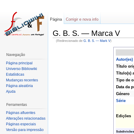
Página
Corrigir e nova info
G. B. S. — Marca V
(Redirecionado de
G. B. S. — Mark V
)
Navegação
Autor(es)
Página principal
Título ori
Universo Bibliowiki
Título(s) 
Estatísticas
Tipo de o
Mudanças recentes
Página aleatória
Data da p
Ajuda
Género
Série
Ferramentas
Páginas afluentes
Edições
Alterações relacionadas
Páginas especiais
Versão para impressão
Subdivisõe