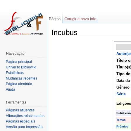
Página
Corrigir e nova info
Incubus
Navegação
Autor(es
Título o
Página principal
Título(s
Universo Bibliowiki
Estatísticas
Tipo de
Mudanças recentes
Data da
Página aleatória
Género
Ajuda
Série
Ferramentas
Edições
Páginas afluentes
Subdivisõ
Alterações relacionadas
Temas
Páginas especiais
Prémios
Versão para impressão