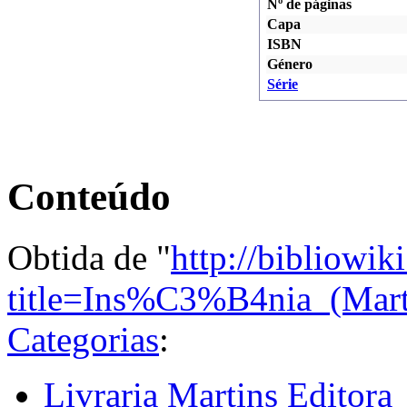
Nº de páginas
Capa
ISBN
Género
Série
Conteúdo
Obtida de "
http://bibliowik
title=Ins%C3%B4nia_(Mar
Categorias
:
Livraria Martins Editora