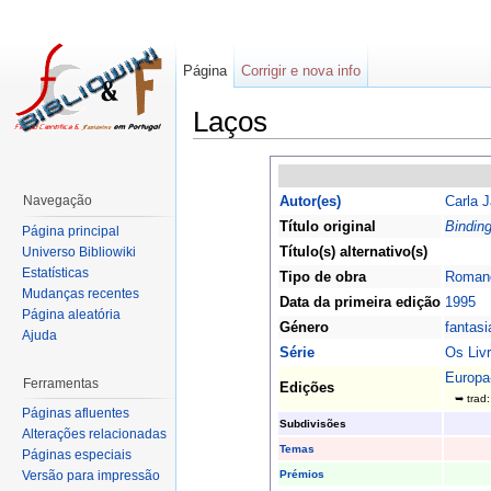
Página
Corrigir e nova info
Laços
Navegação
Autor(es)
Carla J
Título original
Bindin
Página principal
Título(s) alternativo(s)
Universo Bibliowiki
Estatísticas
Tipo de obra
Roman
Mudanças recentes
Data da primeira edição
1995
Página aleatória
Género
fantasi
Ajuda
Série
Os Liv
Europa
Ferramentas
Edições
➥ trad
Páginas afluentes
Subdivisões
Alterações relacionadas
Temas
Páginas especiais
Prémios
Versão para impressão