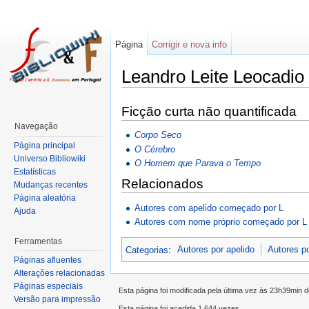
Página
Corrigir e nova info
Leandro Leite Leocadio
Ficção curta não quantificada
Navegação
Corpo Seco
Página principal
O Cérebro
Universo Bibliowiki
O Homem que Parava o Tempo
Estatísticas
Relacionados
Mudanças recentes
Página aleatória
Autores com apelido começado por L
Ajuda
Autores com nome próprio começado por L
Ferramentas
Categorias
:
Autores por apelido
Autores p
Páginas afluentes
Alterações relacionadas
Páginas especiais
Esta página foi modificada pela última vez às 23h39min 
Versão para impressão
Esta página foi acedida 1 644 vezes.