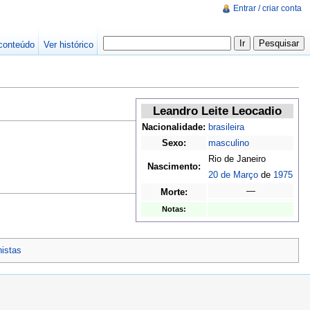
Entrar / criar conta
conteúdo
Ver histórico
Leandro Leite Leocadio
Nacionalidade:
brasileira
Sexo:
masculino
Rio de Janeiro
Nascimento:
20 de Março
de
1975
—
Morte:
Notas:
nistas