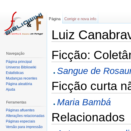
Página
Corrigir e nova info
Luiz Canabra
Ficção: Colet
Navegação
Página principal
Universo Bibliowiki
Sangue de Rosau
Estatísticas
Mudanças recentes
Ficção curta n
Página aleatória
Ajuda
Maria Bambá
Ferramentas
Páginas afluentes
Relacionados
Alterações relacionadas
Páginas especiais
Versão para impressão