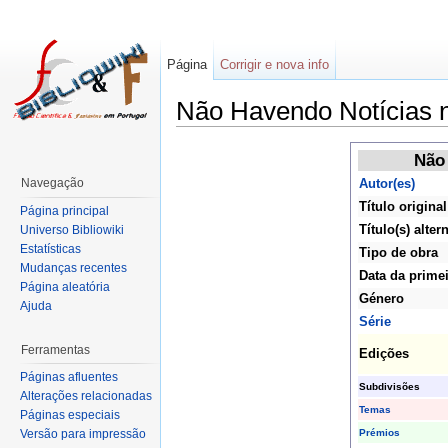
Página
Corrigir e nova info
Não Havendo Notícias 
Não
Navegação
Autor(es)
Título original
Página principal
Título(s) alter
Universo Bibliowiki
Estatísticas
Tipo de obra
Mudanças recentes
Data da primei
Página aleatória
Género
Ajuda
Série
Ferramentas
Edições
Páginas afluentes
Subdivisões
Alterações relacionadas
Temas
Páginas especiais
Prémios
Versão para impressão