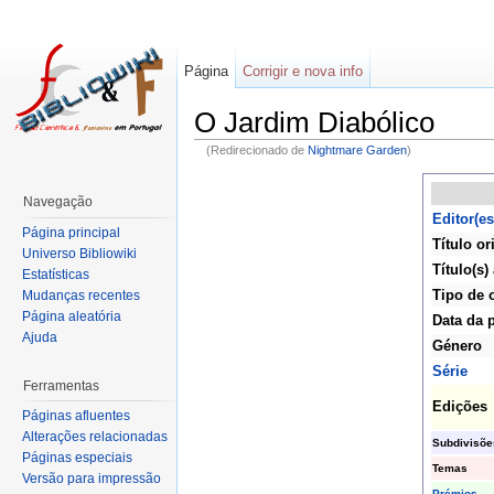
Página
Corrigir e nova info
O Jardim Diabólico
(Redirecionado de
Nightmare Garden
)
Navegação
Editor(es
Página principal
Título or
Universo Bibliowiki
Título(s) 
Estatísticas
Tipo de 
Mudanças recentes
Página aleatória
Data da 
Ajuda
Género
Série
Ferramentas
Edições
Páginas afluentes
Alterações relacionadas
Subdivisõe
Páginas especiais
Temas
Versão para impressão
Prémios