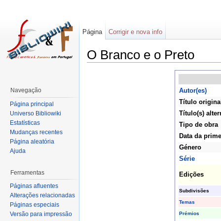
Página
Corrigir e nova info
O Branco e o Preto
Navegação
Autor(es)
Título origina
Página principal
Título(s) alter
Universo Bibliowiki
Estatísticas
Tipo de obra
Mudanças recentes
Data da prime
Página aleatória
Género
Ajuda
Série
Ferramentas
Edições
Páginas afluentes
Subdivisões
Alterações relacionadas
Temas
Páginas especiais
Prémios
Versão para impressão