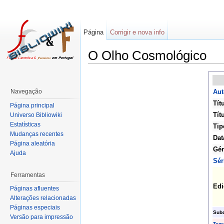
Página
Corrigir e nova info
O Olho Cosmológico
Navegação
Aut
Tít
Página principal
Títu
Universo Bibliowiki
Estatísticas
Tip
Mudanças recentes
Dat
Página aleatória
Gén
Ajuda
Sér
Ferramentas
Edi
Páginas afluentes
Alterações relacionadas
Páginas especiais
Subd
Versão para impressão
Tem