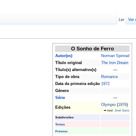
Ler
Ver 
O Sonho de Ferro
Autor(es)
Norman Spinrad
Título original
The Iron Dream
Título(s) alternativo(s)
—
Tipo de obra
Romance
Data da primeira edição
1972
Género
Série
—
Olympio
(
1976
)
Edições
➥ trad:
José Sanz
Subdivisões
Temas
Prémios