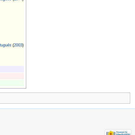
rtuguês
(
2003
)