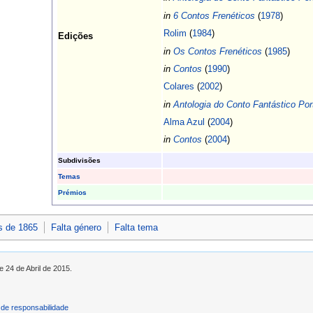
in
6 Contos Frenéticos
(
1978
)
Rolim
(
1984
)
Edições
in
Os Contos Frenéticos
(
1985
)
in
Contos
(
1990
)
Colares
(
2002
)
in
Antologia do Conto Fantástico Po
Alma Azul
(
2004
)
in
Contos
(
2004
)
Subdivisões
Temas
Prémios
s de 1865
Falta género
Falta tema
e 24 de Abril de 2015.
de responsabilidade