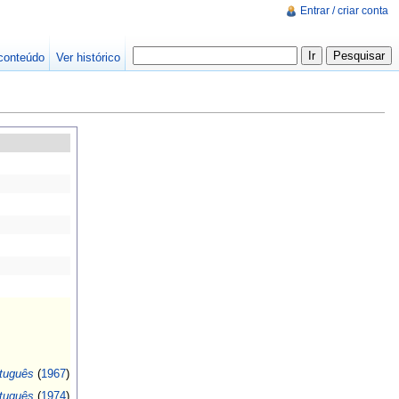
Entrar / criar conta
conteúdo
Ver histórico
rtuguês
(
1967
)
rtuguês
(
1974
)