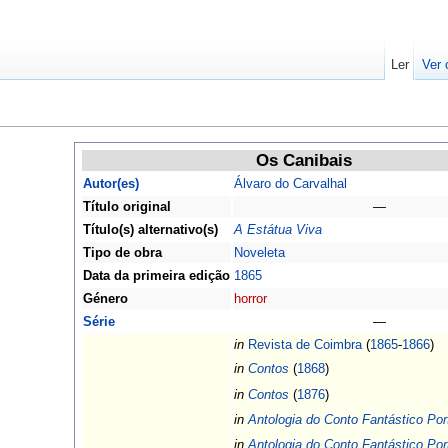
Ler
Ver 
Os Canibais
Autor(es)
Álvaro do Carvalhal
Título original
—
Título(s) alternativo(s)
A Estátua Viva
Tipo de obra
Noveleta
Data da primeira edição
1865
Género
horror
Série
—
in
Revista de Coimbra
(
1865
-
1866
)
in
Contos
(
1868
)
in
Contos
(
1876
)
in
Antologia do Conto Fantástico Po
in
Antologia do Conto Fantástico Po