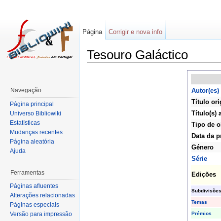
Página
Corrigir e nova info
Tesouro Galáctico
Navegação
Autor(es)
Título ori
Página principal
Título(s) 
Universo Bibliowiki
Estatísticas
Tipo de o
Mudanças recentes
Data da p
Página aleatória
Género
Ajuda
Série
Ferramentas
Edições
Páginas afluentes
Subdivisõe
Alterações relacionadas
Temas
Páginas especiais
Prémios
Versão para impressão