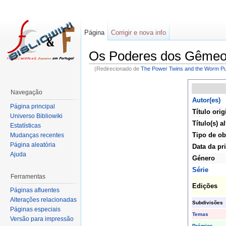
Página
Corrigir e nova info
Os Poderes dos Gême
(Redirecionado de
The Power Twins and the Worm Pu
Navegação
Autor(es)
Página principal
Título orig
Universo Bibliowiki
Título(s) al
Estatísticas
Tipo de ob
Mudanças recentes
Página aleatória
Data da pr
Ajuda
Género
Série
Ferramentas
Edições
Páginas afluentes
Alterações relacionadas
Subdivisões
Páginas especiais
Temas
Versão para impressão
Prémios