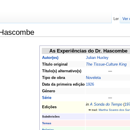
Ler
Ver 
. Hascombe
As Experiências do Dr. Hascombe
Autor(es)
Julian Huxley
Título original
The Tissue-Culture King
Título(s) alternativo(s)
—
Tipo de obra
Noveleta
Data da primeira edição
1926
Género
Série
—
in
A Sonda do Tempo
(
19
Edições
➥ trad:
Martha Soares dos San
Subdivisões
Temas
Prémios