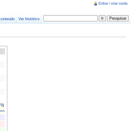
Entrar / criar conta
conteúdo
Ver histórico
79
)
tos