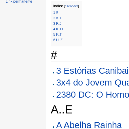
Link permanente
Índice
[
esconder
]
1
#
2
A..E
3
F..J
4
K..O
5
P..T
6
U..Z
#
3 Estórias Caniba
3x4 do Jovem Qua
2380 DC: O Homo 
A..E
A Abelha Rainha