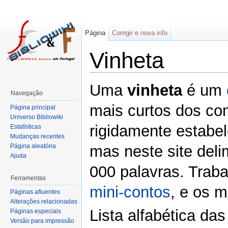
Página
Corrigir e nova info
Vinheta
Uma
vinheta
é um
Navegação
mais curtos dos co
Página principal
Universo Bibliowiki
rigidamente estabel
Estatísticas
Mudanças recentes
Página aleatória
mas neste site deli
Ajuda
000 palavras. Trab
Ferramentas
mini-contos
, e os 
Páginas afluentes
Alterações relacionadas
Lista alfabética da
Páginas especiais
Versão para impressão