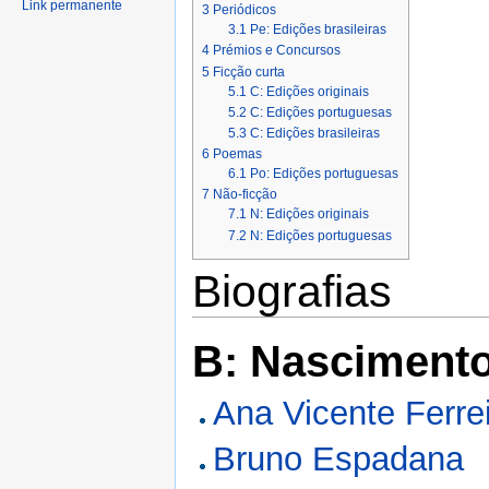
Link permanente
3
Periódicos
3.1
Pe: Edições brasileiras
4
Prémios e Concursos
5
Ficção curta
5.1
C: Edições originais
5.2
C: Edições portuguesas
5.3
C: Edições brasileiras
6
Poemas
6.1
Po: Edições portuguesas
7
Não-ficção
7.1
N: Edições originais
7.2
N: Edições portuguesas
Biografias
B: Nasciment
Ana Vicente Ferre
Bruno Espadana