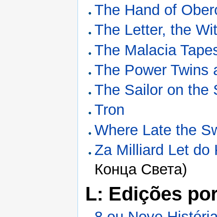
The Hand of Ober
The Letter, the Wi
The Malacia Tapes
The Power Twins 
The Sailor on the
Tron
Where Late the S
Za Milliard Let do
Конца Света)
L: Edições po
8 ou Nove Históri