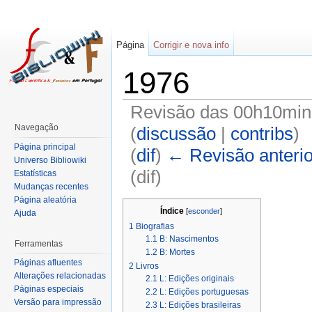
Página
Corrigir e nova info
1976
Revisão das 00h10min
Navegação
(
discussão
|
contribs
)
Página principal
(
dif
)
← Revisão anterio
Universo Bibliowiki
(dif)
Estatísticas
Mudanças recentes
Página aleatória
Índice
[
esconder
]
Ajuda
1
Biografias
1.1
B: Nascimentos
Ferramentas
1.2
B: Mortes
Páginas afluentes
2
Livros
Alterações relacionadas
2.1
L: Edições originais
Páginas especiais
2.2
L: Edições portuguesas
Versão para impressão
2.3
L: Edições brasileiras