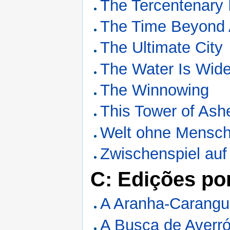
The Tercentenary 
The Time Beyond
The Ultimate City
The Water Is Wid
The Winnowing
This Tower of Ash
Welt ohne Mensc
Zwischenspiel auf 
C: Edições po
A Aranha-Carangu
A Busca de Averró