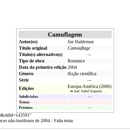
Camuflagem
Autor(es)
Joe Haldeman
Título original
Camouflage
Título(s) alternativo(s)
—
Tipo de obra
Romance
Data da primeira edição
2004
Género
ficção científica
Série
—
Europa-América
(
2006
)
Edições
➥ trad:
Isabel Sequeira
Subdivisões
—
Temas
Prémios
—
gem&oldid=143591
"
ces não-lusófonos de 2004
Falta tema