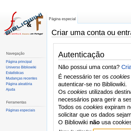
Página especial
Criar uma conta ou entr
Autenticação
Navegação
Página principal
Não possui uma conta?
Cri
Universo Bibliowiki
Estatísticas
É necessário ter os
cookies
Mudanças recentes
autenticar-se no Bibliowiki.
Página aleatória
Ajuda
Os
cookies
utilizados desti
necessários para gerir a se
Ferramentas
Todos os
cookies
expiram no
Páginas especiais
solicitar que os dados seja
O Bibliowiki
não
usa cookie