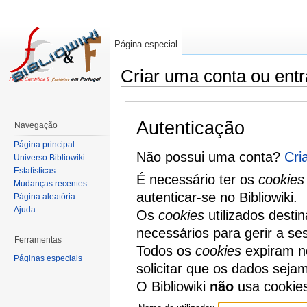
Página especial
Criar uma conta ou entr
Autenticação
Navegação
Página principal
Não possui uma conta?
Cri
Universo Bibliowiki
Estatísticas
É necessário ter os
cookies
Mudanças recentes
autenticar-se no Bibliowiki.
Página aleatória
Ajuda
Os
cookies
utilizados desti
necessários para gerir a se
Ferramentas
Todos os
cookies
expiram no
Páginas especiais
solicitar que os dados seja
O Bibliowiki
não
usa cookie