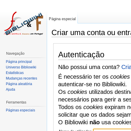
Página especial
Criar uma conta ou entr
Autenticação
Navegação
Página principal
Não possui uma conta?
Cri
Universo Bibliowiki
Estatísticas
É necessário ter os
cookies
Mudanças recentes
autenticar-se no Bibliowiki.
Página aleatória
Ajuda
Os
cookies
utilizados desti
necessários para gerir a se
Ferramentas
Todos os
cookies
expiram no
Páginas especiais
solicitar que os dados seja
O Bibliowiki
não
usa cookie