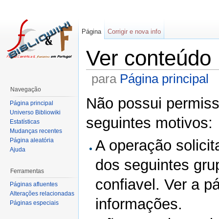
Página
Corrigir e nova info
Ver conteúdo
para
Página principal
Navegação
Não possui permissã
Página principal
Universo Bibliowiki
seguintes motivos:
Estatísticas
Mudanças recentes
Página aleatória
A operação solicit
Ajuda
dos seguintes gru
Ferramentas
confiavel. Ver a p
Páginas afluentes
Alterações relacionadas
informações.
Páginas especiais