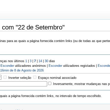
s com "22 de Setembro"
nas para as quais a página fornecida contém links (ou de todas as que pert
ças nos últimos
1
|
3
|
7
|
14
|
30
dias
|
Esconder
utilizadores anónimos |
Esconder
utilizadores registados |
Esconde
16min de 8 de Agosto de 2026
Inverter seleção
Espaço nominal associado
Inversamente, mostrar mudanças nas pá
uais a página fornecida contém links, no intervalo de tempo escolhido.