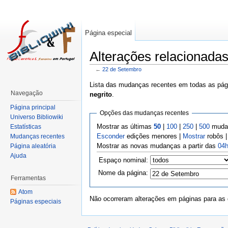
Página especial
Alterações relacionada
←
22 de Setembro
Lista das mudanças recentes em todas as pági
Navegação
negrito
.
Página principal
Opções das mudanças recentes
Universo Bibliowiki
Mostrar as últimas
50
|
100
|
250
|
500
mudan
Estatísticas
Esconder
edições menores |
Mostrar
robôs 
Mudanças recentes
Mostrar as novas mudanças a partir das
04h
Página aleatória
Ajuda
Espaço nominal:
Nome da página:
Ferramentas
Atom
Não ocorreram alterações em páginas para as q
Páginas especiais