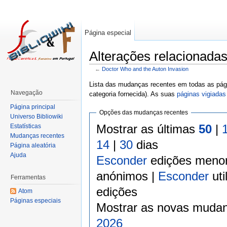
Página especial
Alterações relacionada
←
Doctor Who and the Auton Invasion
Lista das mudanças recentes em todas as pági
Navegação
categoria fornecida). As suas
páginas vigiadas
Página principal
Opções das mudanças recentes
Universo Bibliowiki
Mostrar as últimas
50
|
Estatísticas
Mudanças recentes
14
|
30
dias
Página aleatória
Ajuda
Esconder
edições meno
anónimos |
Esconder
uti
Ferramentas
edições
Atom
Páginas especiais
Mostrar as novas mudan
2026