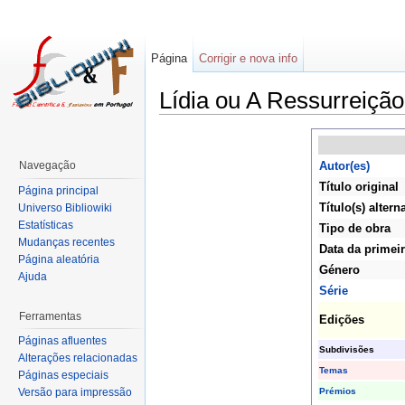
Página
Corrigir e nova info
Lídia ou A Ressurreição
Navegação
Autor(es)
Título original
Página principal
Título(s) altern
Universo Bibliowiki
Estatísticas
Tipo de obra
Mudanças recentes
Data da primei
Página aleatória
Género
Ajuda
Série
Ferramentas
Edições
Páginas afluentes
Subdivisões
Alterações relacionadas
Temas
Páginas especiais
Prémios
Versão para impressão