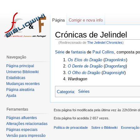
Página
Corrigir e nova info
Crónicas de Jelindel
(Redirecionado de
The Jelindel Chronicles
)
Série
de
fantasia
de
Paul Collins
, composta po
Navegação
1.
Os Elos do Dragão
(
Dragonlinks
)
Página principal
2.
O Dente de Dragão
(
Dragonfang
)
Universo Bibliowiki
3.
O Olho do Dragão
(
Dragonsight
)
Estatísticas
4.
Wardragon
Mudanças recentes
Página aleatória
Categoria
:
Séries
Ajuda
Ferramentas
Esta página foi modificada pela última vez às 22h33min 
Páginas afluentes
Esta página foi acedida 2 657 vezes.
Alterações relacionadas
Política de privacidade
Sobre o Bibliowiki
Exoneração 
Páginas especiais
Versão para impressão