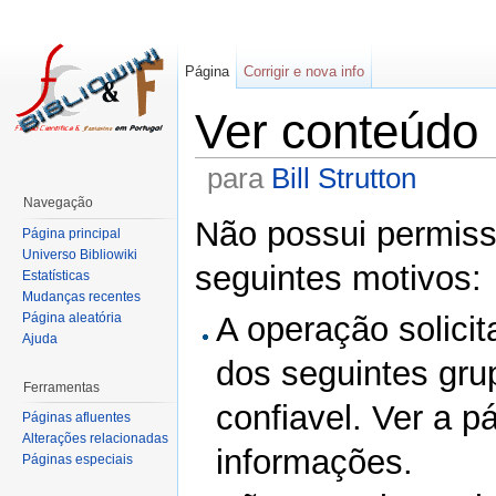
Página
Corrigir e nova info
Ver conteúdo
para
Bill Strutton
Navegação
Não possui permissã
Página principal
Universo Bibliowiki
seguintes motivos:
Estatísticas
Mudanças recentes
Página aleatória
A operação solicit
Ajuda
dos seguintes gru
Ferramentas
confiavel. Ver a p
Páginas afluentes
Alterações relacionadas
informações.
Páginas especiais