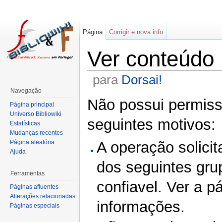
Página
Corrigir e nova info
Ver conteúdo
para
Dorsai!
Navegação
Não possui permissã
Página principal
Universo Bibliowiki
seguintes motivos:
Estatísticas
Mudanças recentes
Página aleatória
A operação solicit
Ajuda
dos seguintes gru
Ferramentas
confiavel. Ver a p
Páginas afluentes
Alterações relacionadas
informações.
Páginas especiais