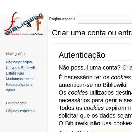
Página especial
Criar uma conta ou entr
Autenticação
Navegação
Página principal
Não possui uma conta?
Cri
Universo Bibliowiki
Estatísticas
É necessário ter os
cookies
Mudanças recentes
autenticar-se no Bibliowiki.
Página aleatória
Ajuda
Os
cookies
utilizados desti
necessários para gerir a se
Ferramentas
Todos os
cookies
expiram no
Páginas especiais
solicitar que os dados seja
O Bibliowiki
não
usa cookie