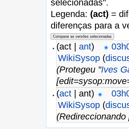
selecionadas".
Legenda:
(act)
= di
diferenças para a v
(act |
ant
)
03h
WikiSysop
(
discu
(Protegeu "
Ives G
[edit=sysop:move
(
act
| ant)
03h
WikiSysop
(
discu
(Redireccionando