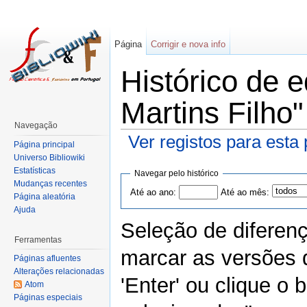
Página
Corrigir e nova info
Histórico de 
Martins Filho"
Navegação
Ver registos para esta
Página principal
Universo Bibliowiki
Estatísticas
Navegar pelo histórico
Mudanças recentes
Até ao ano:
Até ao mês:
Página aleatória
Ajuda
Seleção de diferen
Ferramentas
marcar as versões 
Páginas afluentes
Alterações relacionadas
'Enter' ou clique o
Atom
Páginas especiais