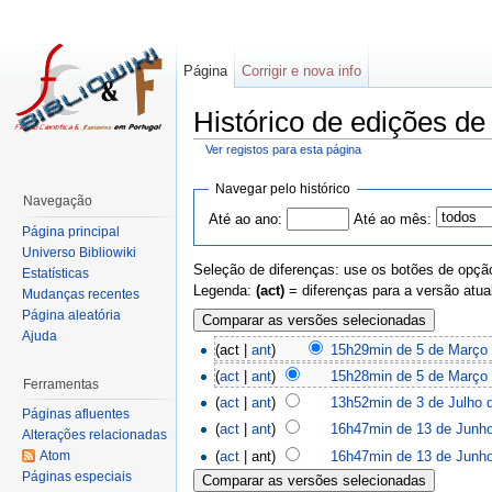
Página
Corrigir e nova info
Histórico de edições d
Ver registos para esta página
Navegar pelo histórico
Navegação
Até ao ano:
Até ao mês:
Página principal
Universo Bibliowiki
Seleção de diferenças: use os botões de opção
Estatísticas
Legenda:
(act)
= diferenças para a versão atua
Mudanças recentes
Página aleatória
Ajuda
(act |
ant
)
15h29min de 5 de Março
(
act
|
ant
)
15h28min de 5 de Março
Ferramentas
(
act
|
ant
)
13h52min de 3 de Julho 
Páginas afluentes
(
act
|
ant
)
16h47min de 13 de Junh
Alterações relacionadas
(
act
| ant)
16h47min de 13 de Junh
Atom
Páginas especiais