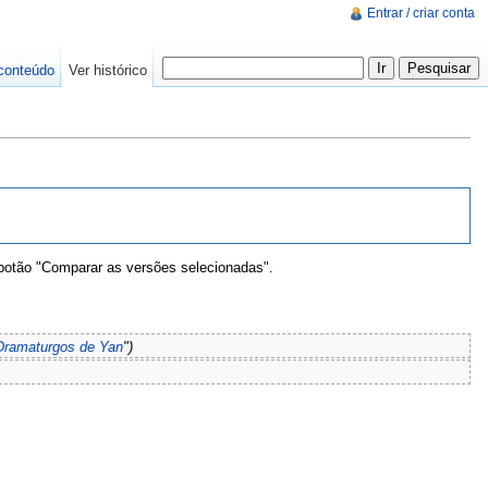
Entrar / criar conta
conteúdo
Ver histórico
 botão "Comparar as versões selecionadas".
Dramaturgos de Yan
")