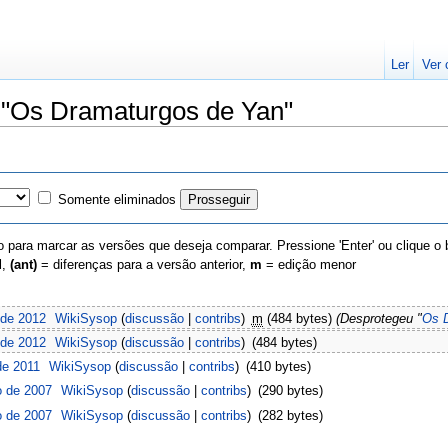
Ler
Ver 
e "Os Dramaturgos de Yan"
Somente eliminados
 para marcar as versões que deseja comparar. Pressione 'Enter' ou clique o
l,
(ant)
= diferenças para a versão anterior,
m
= edição menor
 de 2012
‎
WikiSysop
(
discussão
|
contribs
)
‎
m
(484 bytes)
(Desprotegeu "
Os 
 de 2012
‎
WikiSysop
(
discussão
|
contribs
)
‎
(484 bytes)
de 2011
‎
WikiSysop
(
discussão
|
contribs
)
‎
(410 bytes)
o de 2007
‎
WikiSysop
(
discussão
|
contribs
)
‎
(290 bytes)
o de 2007
‎
WikiSysop
(
discussão
|
contribs
)
‎
(282 bytes)