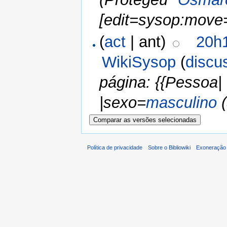
[edit=sysop:move
(
act
| ant)
20h1
WikiSysop
(
discu
página: {{Pessoa|
|sexo=
masculino
(
Política de privacidade
Sobre o Bibliowiki
Exoneração 