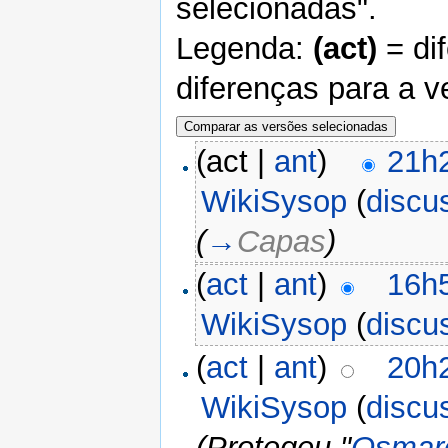
selecionadas".
Legenda:
(act)
= di
diferenças para a v
(act |
ant
)
21h2
WikiSysop
(
discu
(
→
Capas
)
(
act
|
ant
)
16h5
WikiSysop
(
discu
(
act
|
ant
)
20h2
WikiSysop
(
discu
(Protegeu "
Osmarc