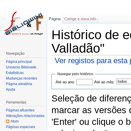
Página
Corrigir e nova info
Histórico de 
Valladão"
Navegação
Ver registos para esta
Página principal
Universo Bibliowiki
Estatísticas
Navegar pelo histórico
Mudanças recentes
Até ao ano:
Até ao mês:
Página aleatória
Ajuda
Seleção de diferen
Ferramentas
marcar as versões 
Páginas afluentes
Alterações relacionadas
'Enter' ou clique o
Atom
Páginas especiais