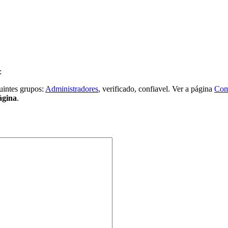
:
guintes grupos:
Administradores
, verificado, confiavel. Ver a página
Com
ágina
.