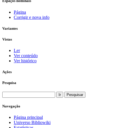
Espaços nominais
Página
Corrigir e nova info
Variantes
Vistas
Ler
Ver conteúdo
Ver histórico
Ações
Pesquisa
Navegação
Página principal
Universo Bibliowiki
Estatísticas