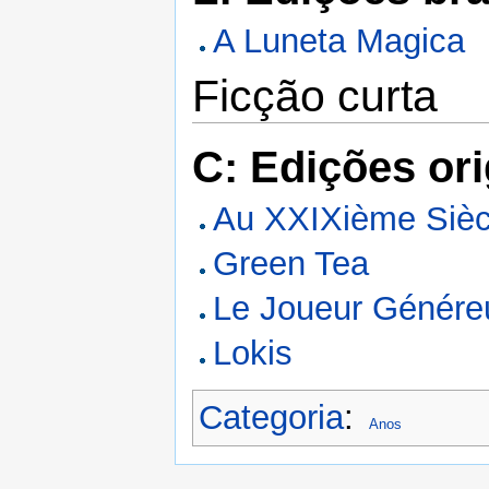
A Luneta Magica
Ficção curta
C: Edições ori
Au XXIXième Sièc
Green Tea
Le Joueur Génére
Lokis
Categoria
:
Anos