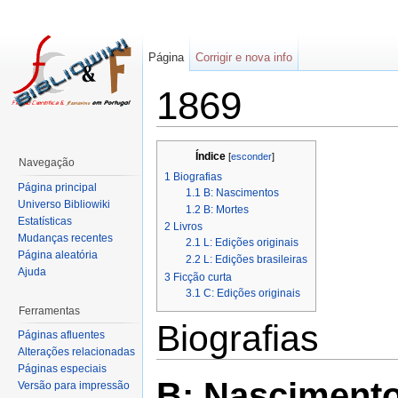
Página
Corrigir e nova info
1869
Índice
[
esconder
]
Navegação
1
Biografias
Página principal
1.1
B: Nascimentos
Universo Bibliowiki
1.2
B: Mortes
Estatísticas
2
Livros
Mudanças recentes
2.1
L: Edições originais
Página aleatória
2.2
L: Edições brasileiras
Ajuda
3
Ficção curta
3.1
C: Edições originais
Ferramentas
Biografias
Páginas afluentes
Alterações relacionadas
Páginas especiais
B: Nasciment
Versão para impressão