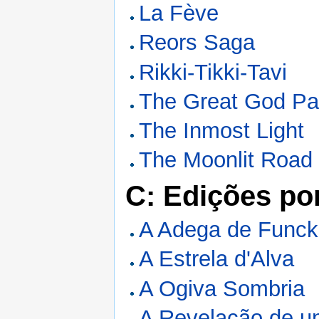
La Fève
Reors Saga
Rikki-Tikki-Tavi
The Great God P
The Inmost Light
The Moonlit Road
C: Edições po
A Adega de Funck
A Estrela d'Alva
A Ogiva Sombria
A Revelação de u