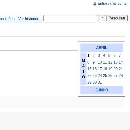
Entrar / criar conta
conteúdo
Ver histórico
ABRIL
1
2
3
4
5
6
7
M
8
9
10
11
12
13
14
A
15
16
17
18
19
20
21
I
22
23
24
25
26
27
28
O
29
30
31
JUNHO