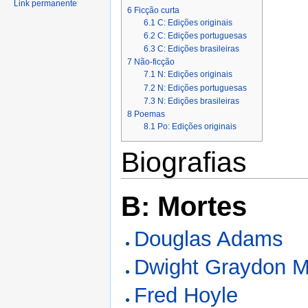
Link permanente
6
Ficção curta
6.1
C: Edições originais
6.2
C: Edições portuguesas
6.3
C: Edições brasileiras
7
Não-ficção
7.1
N: Edições originais
7.2
N: Edições portuguesas
7.3
N: Edições brasileiras
8
Poemas
8.1
Po: Edições originais
Biografias
B: Mortes
Douglas Adams
Dwight Graydon 
Fred Hoyle