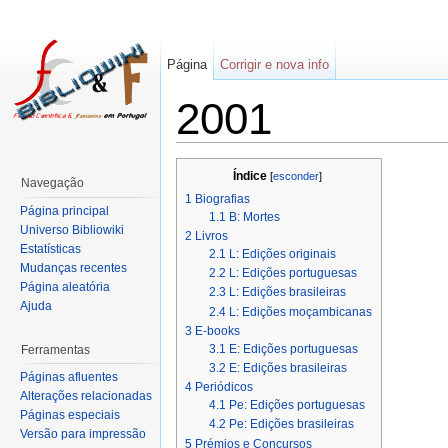
Página
Corrigir e nova info
2001
Índice
[
esconder
]
Navegação
1
Biografias
Página principal
1.1
B: Mortes
Universo Bibliowiki
2
Livros
Estatísticas
2.1
L: Edições originais
Mudanças recentes
2.2
L: Edições portuguesas
Página aleatória
2.3
L: Edições brasileiras
Ajuda
2.4
L: Edições moçambicanas
3
E-books
3.1
E: Edições portuguesas
Ferramentas
3.2
E: Edições brasileiras
Páginas afluentes
4
Periódicos
Alterações relacionadas
4.1
Pe: Edições portuguesas
Páginas especiais
4.2
Pe: Edições brasileiras
Versão para impressão
5
Prémios e Concursos